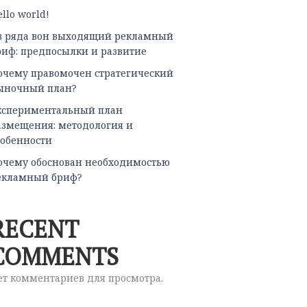
llo world!
з ряда вон выходящий рекламный
риф: предпосылки и развитие
очему правомочен стратегический
ыночный план?
кспериментальный план
азмещения: методология и
собенности
очему обоснован необходимостью
екламный бриф?
RECENT
COMMENTS
ет комментариев для просмотра.