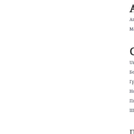
А
М
U
Б
Г
Н
П
Ш