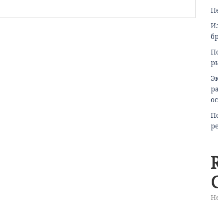
He
И
б
П
р
Э
р
о
П
р
Н