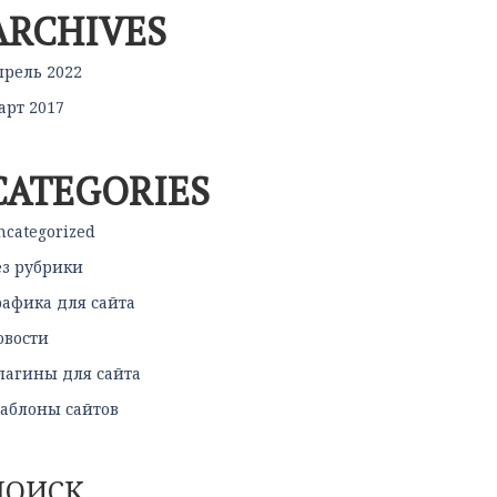
ARCHIVES
прель 2022
арт 2017
CATEGORIES
ncategorized
ез рубрики
рафика для сайта
овости
лагины для сайта
аблоны сайтов
ПОИСК