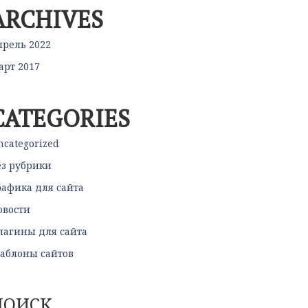
ARCHIVES
прель 2022
арт 2017
CATEGORIES
ncategorized
ез рубрики
рафика для сайта
овости
лагины для сайта
аблоны сайтов
ПОИСК