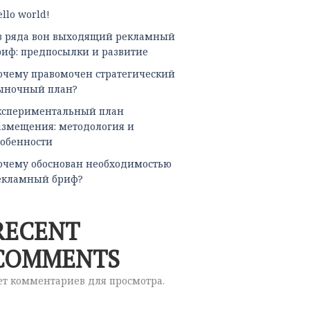
llo world!
з ряда вон выходящий рекламный
риф: предпосылки и развитие
очему правомочен стратегический
ыночный план?
кспериментальный план
азмещения: методология и
собенности
очему обоснован необходимостью
екламный бриф?
RECENT
COMMENTS
ет комментариев для просмотра.