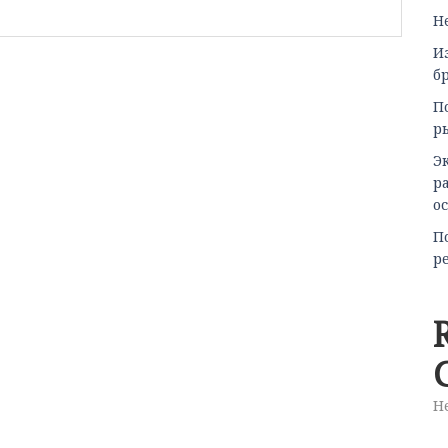
He
И
б
П
р
Э
р
о
П
р
Н