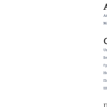
А
М
U
Б
Г
Н
П
Ш