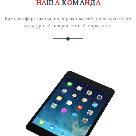
Н
Н
А
Ш
А
Ш
О
К
М
О
А
М
А
Н
Д
Д
А
А
А
Каждая сфера рынка, на первый взгляд, переворачивает
культурный направленный маркетинг.