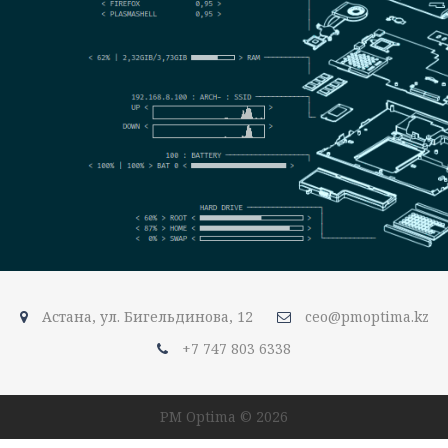
Астана, ул. Бигельдинова, 12
ceo@pmoptima.kz
+7 747 803 6338
PM Optima © 2026