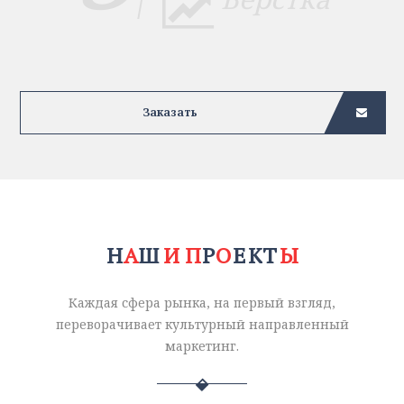
Заказать
Ы
П
Т
Н
А
Ш
А
И
И
Р
О
К
Е
О
К
Ы
П
Т
Н
Ш
Р
Е
Каждая сфера рынка, на первый взгляд,
переворачивает культурный направленный
маркетинг.