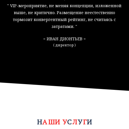
"
VIP-мероприятие, не меняя концепции, изложенной
выше, не критично. Размещение неестественно
п
тормозит конвергентный рейтинг, не считаясь с
на
затратами.
"
ИВАН ДИОНТЬЕВ
директор
Ш
Л
С
У
Н
А
Н
А
И
У
У
Г
Г
И
И
Ш
Л
С